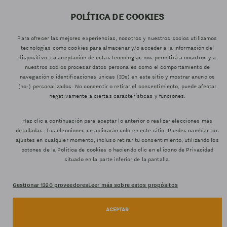
AVENIDA DEL
960461071
627811560
POLÍTICA DE COOKIES
PUERTO 20.
(RECEPCIÓN)
(WHATSAPP)
46021 VALENCIA
Para ofrecer las mejores experiencias, nosotros y nuestros socios utilizamos
tecnologías como cookies para almacenar y/o acceder a la información del
dispositivo. La aceptación de estas tecnologías nos permitirá a nosotros y a
nuestros socios procesar datos personales como el comportamiento de
navegación o identificaciones únicas (IDs) en este sitio y mostrar anuncios
(no-) personalizados. No consentir o retirar el consentimiento, puede afectar
negativamente a ciertas características y funciones.
INFORMACIÓN LEGAL
POLÍTICA DE PRIVACIDAD
Haz clic a continuación para aceptar lo anterior o realizar elecciones más
POLÍTICA DE PRIVACIDAD WEB
detalladas. Tus elecciones se aplicarán solo en este sitio. Puedes cambiar tus
POLÍTICA DE COOKIES
ajustes en cualquier momento, incluso retirar tu consentimiento, utilizando los
CONDICIONES DE CONTRATACIÓN
botones de la Política de cookies o haciendo clic en el icono de Privacidad
CANAL DE DENUNCIAS
situado en la parte inferior de la pantalla.
Gestionar 1320 proveedores
Leer más sobre estos propósitos
Estadísticas
GRUPO LÍDER EN
TURISMO SOSTENIBLE
ACEPTAR
Marketing