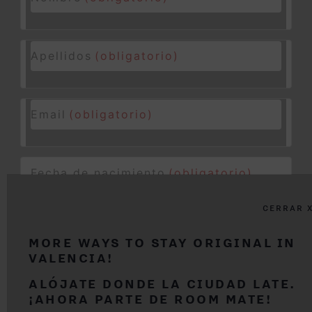
Apellidos
(obligatorio)
Email
(obligatorio)
Fecha de nacimiento
(obligatorio)
CERRAR 
País de residencia
MORE WAYS TO STAY ORIGINAL IN
VALENCIA!
Contraseña
(obligatorio)
ALÓJATE DONDE LA CIUDAD LATE.
¡AHORA PARTE DE ROOM MATE!