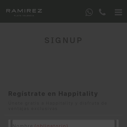
SIGNUP
Regístrate en Happitality
Únete gratis a Happitality y disfruta de
ventajas exclusivas
Nombre
(obligatorio)