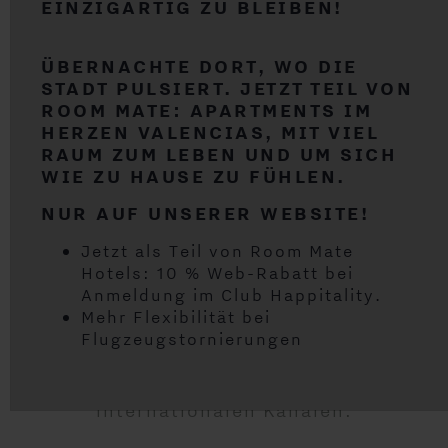
EINZIGARTIG ZU BLEIBEN!
APPARTEMENT
ÜBERNACHTE DORT, WO DIE
Ein-Schlafzimmer-Wohnung für vier
STADT PULSIERT. JETZT TEIL VON
Personen. Das Schlafzimmer hat ein
ROOM MATE: APARTMENTS IM
Doppelbett (1,80 m) oder zwei
HERZEN VALENCIAS, MIT VIEL
Einzelbetten (jeweils 90 cm), Schrank
RAUM ZUM LEBEN UND UM SICH
mit Safe und 49-Zoll-Smart-TV mit
WIE ZU HAUSE ZU FÜHLEN.
internationalen Kanälen. Verfügt über
ein Badezimmer mit ebenerdiger
NUR AUF UNSERER WEBSITE!
Dusche, Haarfön und
Jetzt als Teil von Room Mate
Körperpflegeprodukten.
Hotels: 10 % Web-Rabatt bei
Amerikanische Küche mit
Anmeldung im Club Happitality.
Spülmaschine, Ceranfeld, Ofen,
Mehr Flexibilität bei
Mikrowelle, Kühlschrank und
Flugzeugstornierungen
Küchenutensilien. Wohn-/Esszimmer
in einem Raum mit Schlafcouch (1,60
m) und 49-Zoll-Smart-TV mit
internationalen Kanälen.