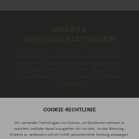
UNSERE
SERVICELEISTUNGEN
Ramirez bietet Ihnen zahlreiche
Vorteile und Dienstleistungen für
Ihren Komfort. Alles, was Sie
brauchen, um sich wie zu Hause
zu fühlen
COOKIE-RICHTLINIE
Wir verwenden Technologien wie Cookies, um Geräteinformationen zu
speichern und/oder darauf zuzugreifen. Wir tun dies, um das Browsing-
Erlebnis zu verbessern und um (nicht) personalisierte Werbung anzuzeigen.