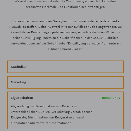
Wenn du nicht zustimmst oder die Zustimmung widerrufst, kann dies
PRIVATER
bestimmte Merkmale und Funktionen beeinträchtigen.
PARKPLATZ
Klicke unten, um dem oben Gesagten zuzustimmen oder eine detaillierte
Auswahl zu treffen. Deine Auswahl wird nur auf dieser Seite angewendet. Du
kannst deine Einstellungen jederzeit ändern, einschließlich des Widerrufs
deiner Einwilligung, indem du die Schaltflächen in der Cookie-Richtlinie
verwendest oder auf die Schaltfläche "Einwilligung verwalten" am unteren
Bildschirmrand klickst.
Statistiken
Marketing
AVENIDA DEL
960461071 –
627811560
PUERTO 20 46021
REZEPTION
(WHATSAPP)
VALENCIA
Eigenschaften
Immer aktiv
Abgleichung und Kombination von Daten aus
unterschiedlichen Quellen, Verknüpfung verschiedener
Endgeräte, Identifikation von Endgeräten anhand
automatisch übermittelter Informationen.