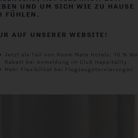
DER ROOM MATE FAMILIE!
EBEN UND UM SICH WIE ZU HAUSE
U FÜHLEN.
UR AUF UNSERER WEBSITE!
Jetzt als Teil von Room Mate Hotels: 10 % W
Rabatt bei Anmeldung im Club Happitality.
Mehr Flexibilität bei Flugzeugstornierungen