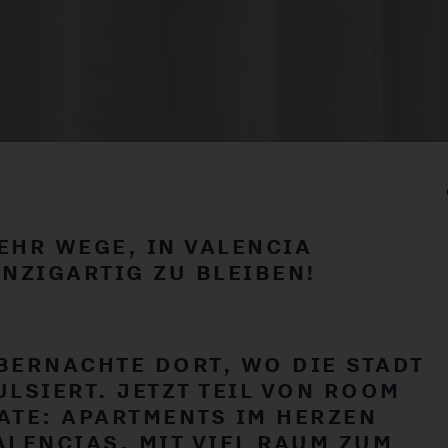
EHR WEGE, IN VALENCIA
INZIGARTIG ZU BLEIBEN!
BERNACHTE DORT, WO DIE STADT
ULSIERT. JETZT TEIL VON ROOM
ATE: APARTMENTS IM HERZEN
REZ FLATS VALENCIA: JETZT
ALENCIAS, MIT VIEL RAUM ZUM