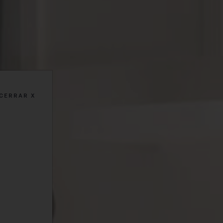
CERRAR X
 TEIL