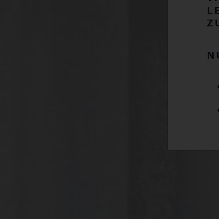
L
Z
N